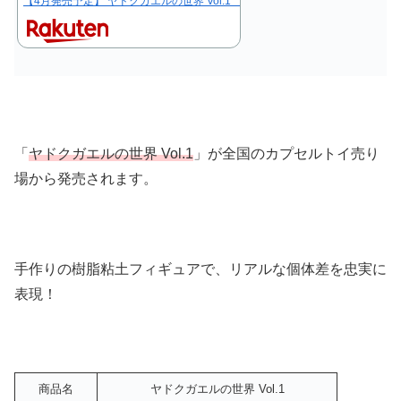
【4月発売予定】 ヤドクガエルの世界 Vol.1 【全5種セット】 ※仮予約※
「
ヤドクガエルの世界 Vol.1
」が全国のカプセルトイ売り
場から発売されます。
手作りの樹脂粘土フィギュアで、リアルな個体差を忠実に
表現！
商品名
ヤドクガエルの世界 Vol.1