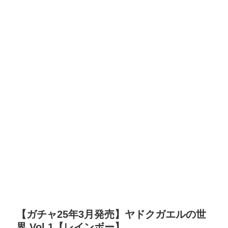
【ガチャ25年3月発売】ヤドクガエルの世
界 Vol.1【レインボー】