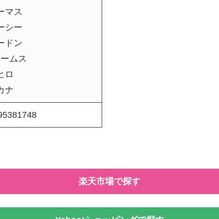
ーマス
ーシー
ードン
ェームス
ヒロ
カナ
95381748
楽天市場で探す