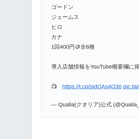
ゴードン
ジェームス
ヒロ
カナ
1回400円🪙全6種
導入店舗情報をYouTube概要欄に掲
📺
https://t.co/sIdQAs4O30
pic.t
— Qualia(クオリア)公式 (@Qualia