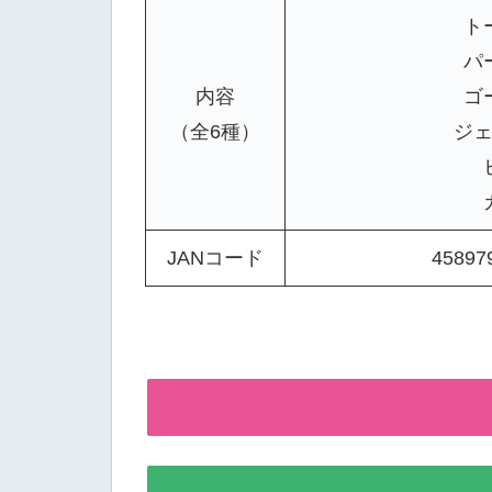
ト
パ
内容
ゴ
（全6種）
ジ
JANコード
45897