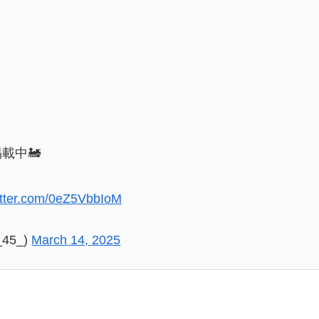
載中🚂
witter.com/0eZ5VbbIoM
_45_)
March 14, 2025