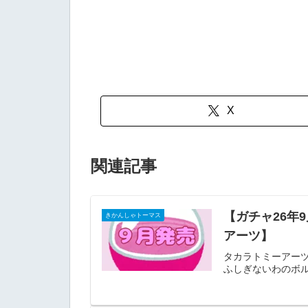
X
関連記事
【ガチャ26年
きかんしゃトーマス
アーツ】
タカラトミーアーツ
ふしぎないわのボル