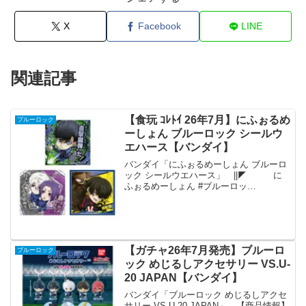
X
Facebook
LINE
関連記事
【食玩 ｺﾚﾄｲ 26年7月】にふぉるめ
ブルーロック
ーしょん ブルーロック シールウ
エハース【バンダイ】
バンダイ「にふぉるめーしょん ブルーロ
ック シールウエハース」 ||◤ に
ふぉるめーしょん #ブルーロッ
ク 7月 KICK OFF
⚽
◢||──ブルーロックが初参
戦！ この夏は、サッ...
【ガチャ26年7月発売】ブルーロ
ブルーロック
ック めじるしアクセサリー VS.U-
20 JAPAN【バンダイ】
バンダイ「ブルーロック めじるしアクセ
サリー VS.U-20 JAPAN」 【商品情報】