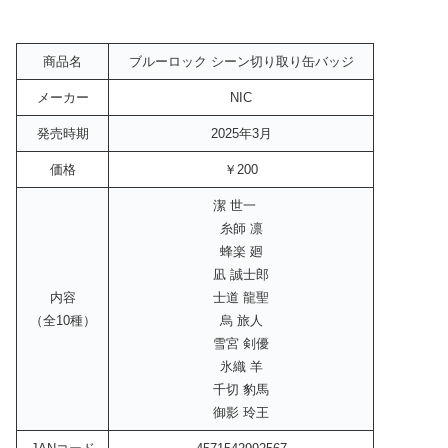
商品名
ブルーロック シーン切り取り缶バッジ
メーカー
NIC
発売時期
2025年3月
価格
￥200
潔 世一
糸師 凛
蜂楽 廻
凪 誠士郎
内容
士道 龍聖
（全10種）
烏 旅人
雪宮 剣優
氷織 羊
千切 豹馬
御影 玲王