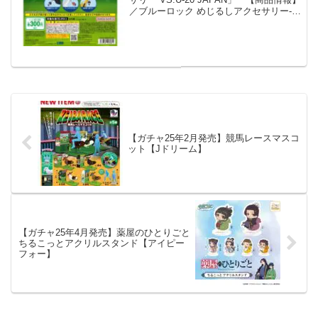
／ブルーロック めじるしアクセサリー‐
VS.U-20 JAPAN-(税込300円)＼「ブルー
ロック」からめじるしアクセサリーの第2
弾が登場⚽デザインを新...
【ガチャ25年2月発売】競馬レースマスコ
ット【Jドリーム】
【ガチャ25年4月発売】薬屋のひとりごと
ちるこっとアクリルスタンド【アイピー
フォー】