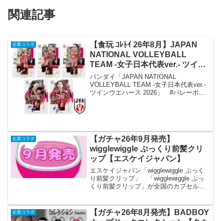
関連記事
【食玩 ｺﾚﾄｲ 26年8月】JAPAN
企業コラボ
NATIONAL VOLLEYBALL
TEAM -女子日本代表ver.- ツイン
ウエハース 2026【バンダイ】
バンダイ「JAPAN NATIONAL
VOLLEYBALL TEAM -女子日本代表ver.-
ツインウエハース 2026」 #バレーボー
ル女子日本代表のウエハースが８月発売
決定！女子日本代表14選手の肖像を利用
したメタリックプラカードが...
【ガチャ26年9月発売】
企業コラボ
wigglewiggle ぷっくり前髪クリ
ップ【エスケイジャパン】
エスケイジャパン「wigglewiggle ぷっく
り前髪クリップ」 「wigglewiggle ぷっ
くり前髪クリップ」が全国のカプセルト
イ売り場から発売されます。 韓国の大
人気ライフスタイルブランド
「wigglewiggle」より前髪クリッ...
【ガチャ26年8月発売】BADBOY
企業コラボ