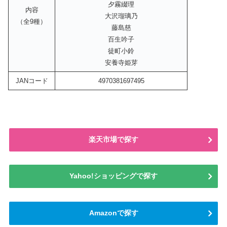
夕霧綴理
内容
大沢瑠璃乃
（全9種）
藤島慈
百生吟子
徒町小鈴
安養寺姫芽
JANコード
4970381697495
楽天市場で探す
Yahoo!ショッピングで探す
Amazonで探す