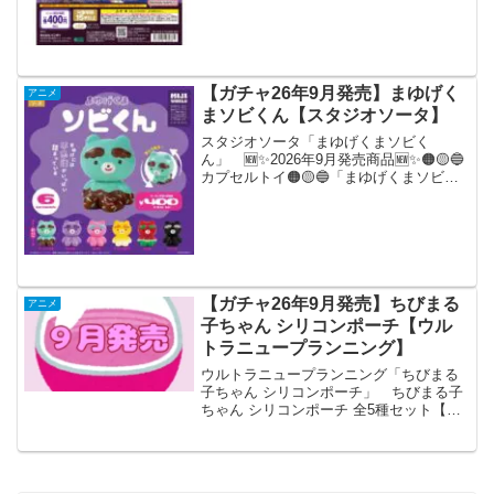
ョンが全国のカプセルトイ売り場から発
売されます。 作中に登場する「ソウル
ジェム」と「グリーフシード」を約1/1サ
イズで再現！ボール...
【ガチャ26年9月発売】まゆげく
アニメ
まソビくん【スタジオソータ】
スタジオソータ「まゆげくまソビく
ん」 🆕✨2026年9月発売商品🆕✨🟠🟡🔵
カプセルトイ🟠🟡🔵「まゆげくまソビく
ん」大きなまゆげとつぶらな瞳の可愛さ
に思わず笑顔になっちゃうまゆげくまソ
ビくんがスタジオソータに初登場！並べ
て飾りたくなる可愛さは...
【ガチャ26年9月発売】ちびまる
アニメ
子ちゃん シリコンポーチ【ウル
トラニュープランニング】
ウルトラニュープランニング「ちびまる
子ちゃん シリコンポーチ」 ちびまる子
ちゃん シリコンポーチ 全5種セット【フ
ルコンプリート/2026年09月発売予定】
「ちびまる子ちゃん」よりシリコンポー
チが全国のカプセルトイ売り場から発売
されます。...