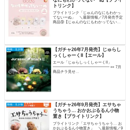
トリンク】
ブライトリンク「じゅんのなにもわかっ
てないーぬ」 ＼最新情報／7月発売予定
商品⑨【じゅんのなにもわかってない〜
ぬふわっとフロッキーフィギュア】やさ
しい雰囲気の犬のイラストが人気じゅん
さん(@kametan_jun)監修✨️首をかしげて
見つめ...
【ガチャ26年7月発売】じゅらし
動物・生き物
っくしゃーくII【エール】
エール「じゅらしっくしゃーくII」
━━━━━━━━━━━━━━━ 👀 7月
商品チラ見せ
ˎˊ˗━━━━━━━━━━━━━━━現在
決まっている7月商品の一部をご紹介👩‍💻
꙳人気シリーズの新作はもちろん新しい商
品も盛り沢山予定🌟ディスプレイポ...
【ガチャ26年9月発売】エサちゃ
動物・生き物
うちゃう… おかおぶるるん小物
置き【ブライトリンク】
ブライトリンク「エサちゃうちゃう… お
かおぶるるん小物置き」 ＼最新情報／9