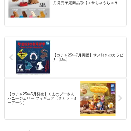
月発売予定商品③【エサちゃうちゃう…
おかおぶるるん小物置き】悲壮感ただよ
う表情と背中…🥺首はブルブル動いてイ
ヤイヤMAX😢デスクに置いて事務用品を
入れたくなる🐶#カ...
【ガチャ25年7月再販】サメ好きのカラビ
ナ【Dis】
【ガチャ25年5月発売】くまのプーさん
ハニージェリー フィギュア【タカラトミ
ーアーツ】