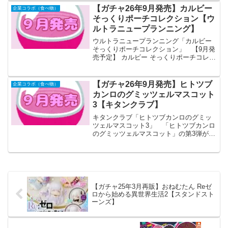
【ガチャ26年9月発売】カルビー
企業コラボ（食べ物）
そっくりポーチコレクション【ウ
ルトラニュープランニング】
ウルトラニュープランニング「カルビー
そっくりポーチコレクション」 【9月発
売予定】 カルビー そっくりポーチコレク
ション 【全5種セット】 ※仮予約※
「カルビー そっくりポーチコレクショ
ン」が全国のカプセルトイ売り場から発
【ガチャ26年9月発売】ヒトツブ
企業コラボ（食べ物）
売されます。 ...
カンロのグミッツェルマスコット
3【キタンクラブ】
キタンクラブ「ヒトツブカンロのグミッ
ツェルマスコット3」 「ヒトツブカンロ
のグミッツェルマスコット」の第3弾が全
国のカプセルトイ売り場から発売されま
す。 人気のヒトツブカンロ「グミッツ
ェル」シリーズのミニチュアマスコット
第3弾が登場。新たに...
【ガチャ25年3月再販】おねむたん Reゼ
ロから始める異世界生活2【スタンドスト
ーンズ】