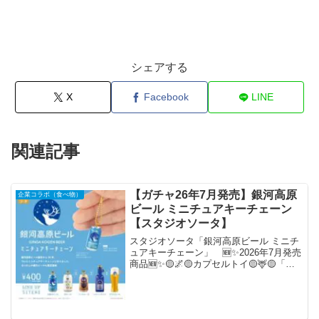
シェアする
X
Facebook
LINE
関連記事
【ガチャ26年7月発売】銀河高原
企業コラボ（食べ物）
ビール ミニチュアキーチェーン
【スタジオソータ】
スタジオソータ「銀河高原ビール ミニチ
ュアキーチェーン」 🆕✨2026年7月発売
商品🆕✨🟡🌌🟡カプセルトイ🟡🦌🟡「銀
河高原ビール ミニチュアキーチェーン」
誕生から30年の今年ついにミニチュアキ
ーチェーンで登場！🎉ラインアップには
人気の銘柄が...