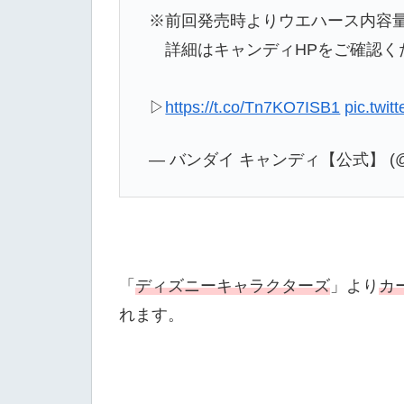
※前回発売時よりウエハース内容
詳細はキャンディHPをご確認く
▷
https://t.co/Tn7KO7ISB1
pic.twi
— バンダイ キャンディ【公式】 (@ca
「
ディズニーキャラクターズ
」より
カ
れます。