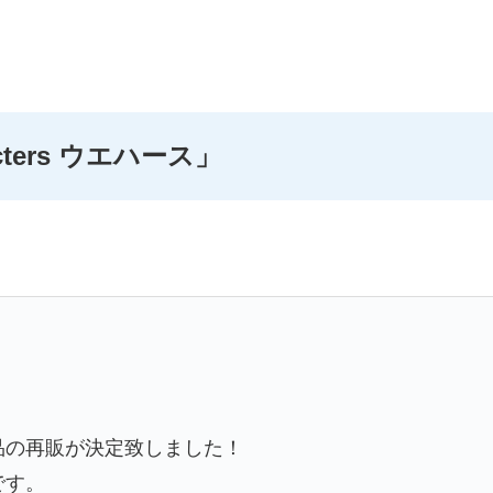
acters ウエハース」
品の再販が決定致しました！
です。