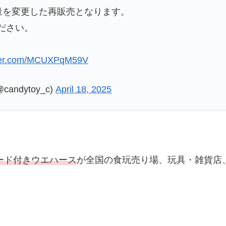
量を変更した再販売となります。
ださい。
tter.com/MCUXPqM59V
ndytoy_c)
April 18, 2025
ード付きウエハース
が全国の食玩売り場、玩具・雑貨店