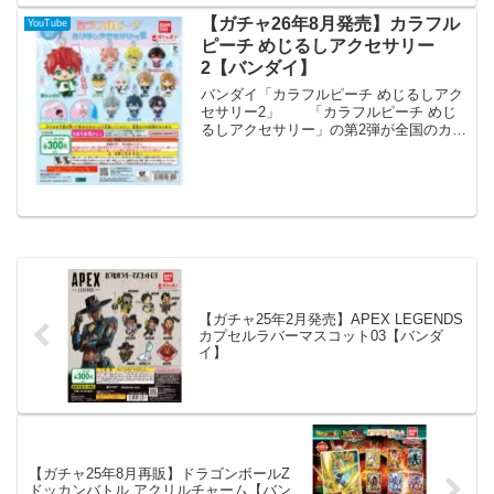
されます。 『カラフルピーチ』よりぺ
たっとねじまきますこっと vol.3が登
【ガチャ26年8月発売】カラフル
YouTube
場！ ...
ピーチ めじるしアクセサリー
2【バンダイ】
バンダイ「カラフルピーチ めじるしアク
セサリー2」 「カラフルピーチ めじ
るしアクセサリー」の第2弾が全国のカプ
セルトイ売り場から発売されます。 カ
ラフルピーチからめじるしアクセサリー2
弾が登場！傘や持ち物に付けられる便利
なシリコン付きで...
【ガチャ25年2月発売】APEX LEGENDS
カプセルラバーマスコット03【バンダ
イ】
【ガチャ25年8月再販】ドラゴンボールZ
ドッカンバトル アクリルチャーム【バン