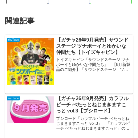
関連記事
【ガチャ26年9月発売】サウンド
YouTube
ステージ ツナボーイとゆかいな
仲間たち【トイズキャビン】
トイズキャビン「サウンドステージ ツナ
ボーイとゆかいな仲間たち」 【9月新製
品のご紹介】「サウンドステージ ツナ
ボーイとゆかいな仲間たち 500円」面白
料理動画で大人気のツナボーイ氏
（@tunabooy ）が、まさかのカプセルト
イ化🐟！？音...
【ガチャ26年9月発売】カラフル
YouTube
ピーチ ぺたっとねじまきますこ
っと vol.3【ブシロード】
ブシロード「カラフルピーチ ぺたっとね
じまきますこっと vol.3」 「カラフルピ
ーチ ぺたっとねじまきますこっと」の第
3弾が全国のカプセルトイ売り場から発売