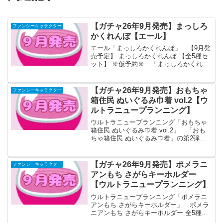
【ガチャ26年9月発売】まっしろ
ファンシーキャラクター
かくれんぼ【エール】
エール「まっしろかくれんぼ」 【9月発
売予定】 まっしろかくれんぼ 【全5種セ
ット】 ※仮予約※ 「まっしろかくれん
ぼ」が全国のカプセルトイ売り場から発
売されます。 スイーツにかくれんぼす
る動物たちがかわいい！ 商品
【ガチャ26年9月発売】おもちゃ
ファンシーキャラクター
名 まっしろか...
箱住民 ぬいぐるみ巾着 vol.2【ウ
ルトラニュープランニング】
ウルトラニュープランニング「おもちゃ
箱住民 ぬいぐるみ巾着 vol.2」 「おも
ちゃ箱住民 ぬいぐるみ巾着」の第2弾が
全国のカプセルトイ売り場から発売され
ます。 使いやすいビッグアイテム！
商品名 おもちゃ箱住民 ぬいぐるみ巾
【ガチャ26年9月発売】ポメラニ
ファンシーキャラクター
着 vol....
アンもち さがらキーホルダー
【ウルトラニュープランニング】
ウルトラニュープランニング「ポメラニ
アンもち さがらキーホルダー」 ポメラ
ニアンもち さがらキーホルダー 全5種セ
ット 【2026年9月予約/コンプリート】