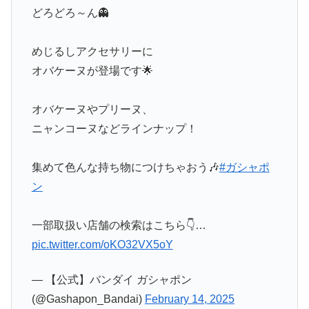
どろどろ～ん👻
めじるしアクセサリーに
オバケーヌが登場です🌟
オバケーヌやプリーヌ、
ニャンコーヌなどラインナップ！
集めて色んな持ち物につけちゃおう🎶
#ガシャポ
ン
一部取扱い店舗の検索はこちら👇…
pic.twitter.com/oKO32VX5oY
— 【公式】バンダイ ガシャポン
(@Gashapon_Bandai)
February 14, 2025