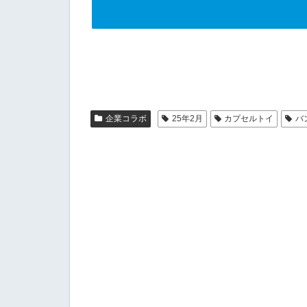
企業コラボ
25年2月
カプセルトイ
バ