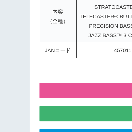
STRATOCAST
内容
TELECASTER® BUT
（全種）
PRECISION BAS
JAZZ BASS™ 3-
JANコード
457011