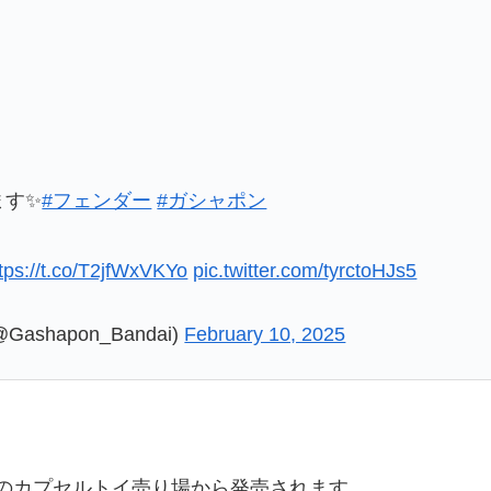
ます✨
#フェンダー
#ガシャポン
tps://t.co/T2jfWxVKYo
pic.twitter.com/tyrctoHJs5
shapon_Bandai)
February 10, 2025
のカプセルトイ売り場から発売されます。