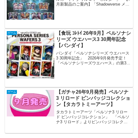
月新製品のご案内】「Shadowverse メモ
リアルカードアクリル＆キーホルダー」
シャドウバース10周年を記念して、リー
ダースキン付きカードの豪華なイラ...
【食玩 ｺﾚﾄｲ 26年9月】ペルソナシ
ゲーム
リーズ ウエハース3 30周年記念
【バンダイ】
バンダイ「ペルソナシリーズ ウエハース
3 30周年記念」 2026年9月発売予定！
「ペルソナシリーズウエハース」の第3弾
が発売決定！シリーズ30周年記念に歴代
主人公をラインナップ！カードは全30種
🎭️今後の続報をお楽しみに✨️ペルソナ
#P3...
【ガチャ26年9月発売】ペルソナ
ゲーム
3 リロード ピンバッジコレクショ
ン【タカラトミーアーツ】
タカラトミーアーツ「ペルソナ3 リロー
ド ピンバッジコレクション」 「ペルソ
ナ3 リロード」よりピンバッジコレクシ
ョンが全国のカプセルトイ売り場から発
売されます。 人気ゲーム『ペルソナ3
リロード』のピンバッジコレクションが