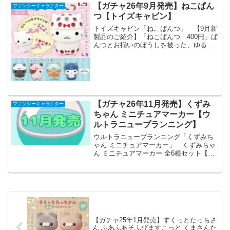
【ガチャ26年9月発売】ねこぱん
ファンシーキャラクター
つ【トイズキャビン】
トイズキャビン「ねこぱんつ」 【9月新
製品のご紹介】「ねこぱんつ 400円」ぱ
んつとお揃いのぼうしを被った、ゆるか
わいい「ねこぱんつ」（@neko_pantu）
がカプセルトイに登場！🩲なんとぼうし
＆ぱんつの着脱が可能❗️他の子と組み合わ
せて...
【ガチャ26年11月発売】くずみ
ファンシーキャラクター
ちゃん ミニチュアマーカー【ウ
ルトラニュープランニング】
ウルトラニュープランニング「くずみち
ゃん ミニチュアマーカー」 くずみちゃ
ん ミニチュアマーカー 全6種セット【フ
ルコンプリート/2026年11月発売予定】
「くずみちゃん ミニチュアマーカー」が
全国のカプセルトイ売り場から発売され
ます。 ...
【ガチャ25年1月発売】すくっとたっちさ
ん ふあふあそふびますこっと くまさんた