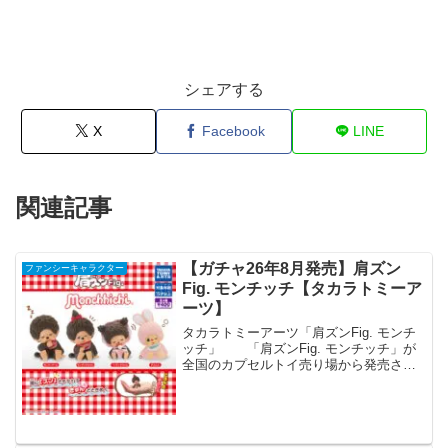
シェアする
X
Facebook
LINE
関連記事
【ガチャ26年8月発売】肩ズン
ファンシーキャラクター
Fig. モンチッチ【タカラトミーア
ーツ】
タカラトミーアーツ「肩ズンFig. モンチ
ッチ」 「肩ズンFig. モンチッチ」が
全国のカプセルトイ売り場から発売され
ます。 人気の肩ズンFig.シリーズに「モ
ンチッチ」が登場！肩に「ズン」ともた
れてきゅんとときめく！ 商品
名 肩...