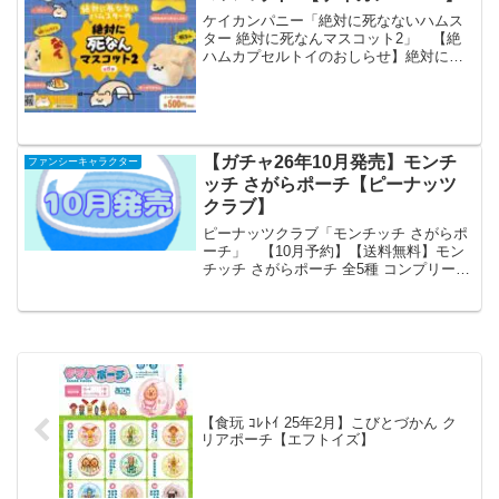
ケイカンパニー「絶対に死なないハムス
ター 絶対に死なんマスコット2」 【絶
ハムカプセルトイのおしらせ】絶対に死
なないハムスターの絶対に死なんマスコ
ットが大好評につき第2弾発売決定🐹✨絶
ハムライスや「明日も絶対に死なんよ
ね！」の絶ハムスター、...
【ガチャ26年10月発売】モンチ
ファンシーキャラクター
ッチ さがらポーチ【ピーナッツ
クラブ】
ピーナッツクラブ「モンチッチ さがらポ
ーチ」 【10月予約】【送料無料】モン
チッチ さがらポーチ 全5種 コンプリー
ト 「モンチッチ さがらポーチ」が全国
のカプセルトイ売り場から発売されま
す。 ワンポイントの刺繍がカワイ
イ！ 商品名 ...
【食玩 ｺﾚﾄｲ 25年2月】こびとづかん ク
リアポーチ【エフトイズ】