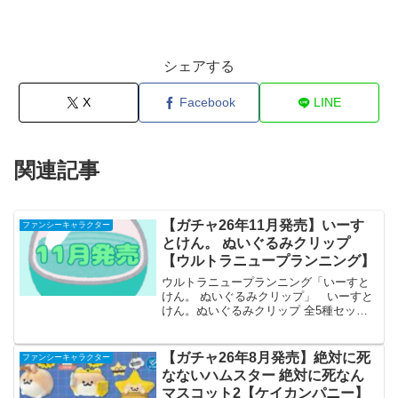
シェアする
X
Facebook
LINE
関連記事
【ガチャ26年11月発売】いーす
ファンシーキャラクター
とけん。 ぬいぐるみクリップ
【ウルトラニュープランニング】
ウルトラニュープランニング「いーすと
けん。 ぬいぐるみクリップ」 いーすと
けん。ぬいぐるみクリップ 全5種セット
【フルコンプリート/2026年11月発売予
定】 「いーすとけん。 ぬいぐるみクリ
ップ」が全国のカプセルトイ売り場から
【ガチャ26年8月発売】絶対に死
ファンシーキャラクター
発売されます...
なないハムスター 絶対に死なん
マスコット2【ケイカンパニー】