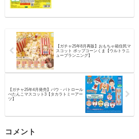
れます。 大人気「ふらっとめじるしア
クセサリー」に『デュラララ!!×2』が登
場！傘の取...
【ガチャ25年8月再販】おもちゃ箱住民マ
スコット ポップコーンくま【ウルトラニ
ュープランニング】
【ガチャ25年4月発売】パウ・パトロール
ぺたんこマスコット3【タカラトミーアー
ツ】
コメント