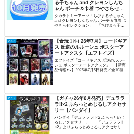
る子ちゃん and クレヨンしんち
ゃん ポーチ＆巾着 つやさらセレ
クション【タカラトミーアーツ】
タカラトミーアーツ「ちびまる子ちゃん
and クレヨンしんちゃん ポーチ＆巾着 つ
やさらセレクション」 「ちびまる子ち
ゃん and クレヨンしんちゃん ポーチ＆巾
着 つやさらセレクション」が全国のカプ
セルトイ売り場から発売されます。
【食玩 ｺﾚﾄｲ 26年7月】コードギア
アニメ
『ちび...
ス 反逆のルルーシュ ポスターア
ートアクスタ【エフトイズ】
エフトイズ「コードギアス 反逆のルルー
シュ ポスターアートアクスタ」 【新商
品情報✦₊】2026年7月6日発売／全10種／
食玩「コードギアス 反逆のルルーシュ」
新商品が発売決定！キービジュアルを使
用したビッグサイズのアクリルスタンド
が登場！...
【ガチャ26年6月発売】デュララ
アニメ
ラ!!×2 ふらっとめじるしアクセサ
リー【バンダイ】
バンダイ「デュラララ!!×2 ふらっとめじ
るしアクセサリー」 「デュラララ!!
×2」よりふらっとめじるしアクセサリー
が全国のカプセルトイ売り場から発売さ