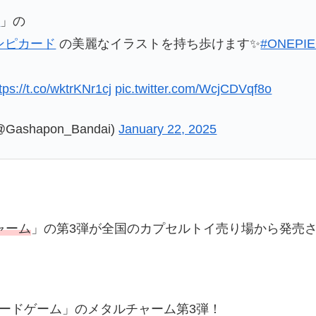
ム
」の
ンピカード
の美麗なイラストを持ち歩けます✨
#ONEPI
tps://t.co/wktrKNr1cj
pic.twitter.com/WcjCDVqf8o
shapon_Bandai)
January 22, 2025
チャーム
」の第3弾が全国のカプセルトイ売り場から発売
）カードゲーム」のメタルチャーム第3弾！