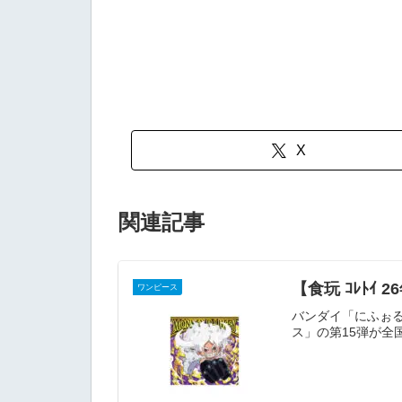
X
関連記事
【食玩 ｺﾚﾄｲ
ワンピース
バンダイ「にふぉる
ス」の第15弾が全