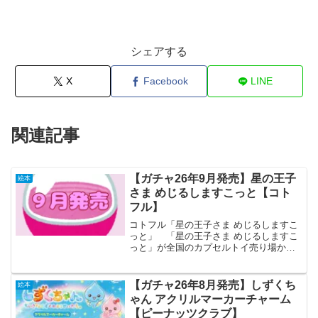
シェアする
X
Facebook
LINE
関連記事
【ガチャ26年9月発売】星の王子
絵本
さま めじるしますこっと【コト
フル】
コトフル「星の王子さま めじるしますこ
っと」 「星の王子さま めじるしますこ
っと」が全国のカプセルトイ売り場から
発売されます。 ファン待望の「めじる
しますこっと」が登場！ 商品名
星の王子さま めじるしますこっと
【ガチャ26年8月発売】しずくち
絵本
メーカーコトフル ...
ゃん アクリルマーカーチャーム
【ピーナッツクラブ】