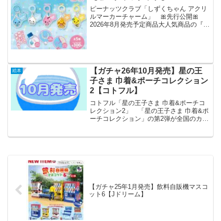
ピーナッツクラブ「しずくちゃん アクリ
ルマーカーチャーム」 🎀先行公開🎀
2026年8月発売予定商品大人気商品の『#
しずくちゃん アクリルマーカーチャー
ム』がカプセルトイに再登場🫧今回もぜ
ひゲットしてみてください🥺💖全5種◒1回
300円#カプ...
【ガチャ26年10月発売】星の王
絵本
子さま 巾着&ポーチコレクション
2【コトフル】
コトフル「星の王子さま 巾着&ポーチコ
レクション2」 「星の王子さま 巾着&ポ
ーチコレクション」の第2弾が全国のカプ
セルトイ売り場から発売されます。
「星の王子さま巾着&ポーチコレクショ
ン」の第2弾が登場！儚くも美しい瞬間を
閉じ込めた、大人...
【ガチャ25年1月発売】飲料自販機マスコ
ット6【Jドリーム】