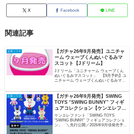
X
Facebook
LINE
関連記事
【ガチャ26年9月発売】ユニチャ
企業コラボ
ーム ウェーブくんぬいぐるみマ
スコット【Jドリーム】
Jドリーム「ユニチャーム ウェーブくん
ぬいぐるみマスコット」 【9月予約】ユ
ニチャーム ウェーブくんぬいぐるみマス
コット 全5種 コンプリートセット ガチャ
送料無料 「ユニチャーム ウェーブくん
ぬいぐるみマスコット」が全国のカプセ
【ガチャ26年9月発売】SWING
企業コラボ
ルトイ売...
TOYS “SWING BUNNY” フィギ
ュアコレクション【ケンエレファ
ント】
ケンエレファント「SWING TOYS
“SWING BUNNY” フィギュアコレクショ
ン」 ＼先行公開／2026年9月頃発売予定
「SWING TOYS “SWING BUNNY” フィ