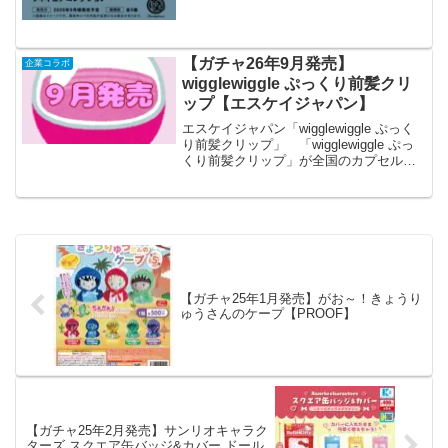
ギュアコレクション」▼6個パック 予約
開始🎁ケンエレ限...
【ガチャ26年9月発売】
企業コラボ
wigglewiggle ぷっくり前髪クリ
ップ【エスケイジャパン】
エスケイジャパン「wigglewiggle ぷっく
り前髪クリップ」 「wigglewiggle ぷっ
くり前髪クリップ」が全国のカプセルト
イ売り場から発売されます。 韓国の大
人気ライフスタイルブランド
「wigglewiggle」より前髪クリッ...
【ガチャ25年1月発売】がお～！きょうり
ゅうさんのケープ【PROOF】
【ガチャ25年2月発売】サンリオキャラク
ターズ スクエア缶バッジ&カバー ドール