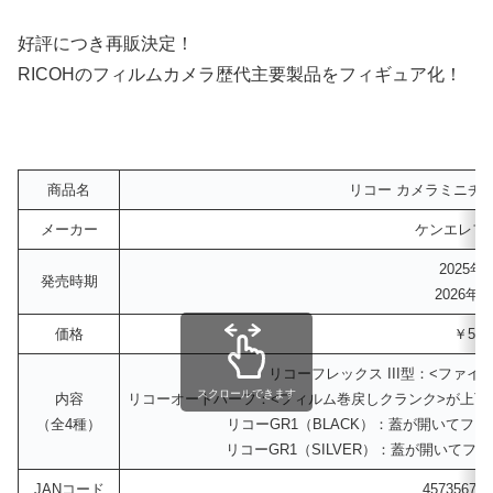
好評につき再販決定！
RICOHのフィルムカメラ歴代主要製品をフィギュア化！
商品名
リコー カメラミニチ
メーカー
ケンエレフ
2025年
発売時期
2026年1
価格
￥500
リコーフレックス III型：<ファ
スクロールできます
内容
リコーオートハーフ：<フィルム巻戻しクランク>が上
（全4種）
リコーGR1（BLACK）：蓋が開いてフ
リコーGR1（SILVER）：蓋が開いて
JANコード
457356743