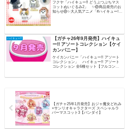
フクヤ「ハイキュー‼ どうぶつぷちマス
コットぬいぐるみ2」 ✨🏐商品発売のお
知らせ🏐✨大人気アニメ「#ハイキュー!!
（@animehaikyu_com）」のどうぶつぷ
ちマスコットぬいぐるみ２がカプセルト
イで登場！続報をお楽しみに！#カプセ
ル...
【ガチャ26年9月発売】ハイキュ
ハイキュー!!
ー!! アソートコレクション【ケイ
カンパニー】
ケイカンパニー「ハイキュー!! アソート
コレクション」 ハイキュー!! アソート
コレクション 全6種セット【フルコンプ
リート/2026年09月発売予定】 「ハイキ
ュー!! アソートコレクション」が全国の
カプセルトイ売り場から発売されま
す。 ...
【ガチャ25年1月発売】おジャ魔女どれみ
×サンリオキャラクターズ スペシャルラ
バーマスコット3【バンダイ】