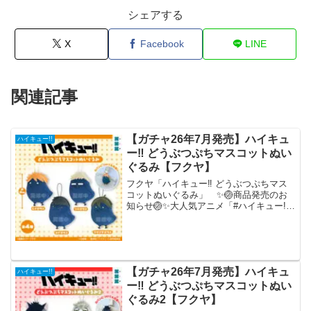
シェアする
X
Facebook
LINE
関連記事
【ガチャ26年7月発売】ハイキュ
ハイキュー!!
ー‼ どうぶつぷちマスコットぬい
ぐるみ【フクヤ】
フクヤ「ハイキュー‼ どうぶつぷちマス
コットぬいぐるみ」 ✨🏐商品発売のお
知らせ🏐✨大人気アニメ「#ハイキュー!!
（@animehaikyu_com）」のどうぶつぷ
ちマスコットぬいぐるみがカプセルトイ
で登場！続報をお楽しみに！#カプセルト
イ...
【ガチャ26年7月発売】ハイキュ
ハイキュー!!
ー‼ どうぶつぷちマスコットぬい
ぐるみ2【フクヤ】