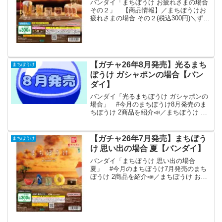
バンダイ「まちぼうけ お疲れさまの場合
その２」 【商品情報】／まちぼうけお
疲れさまの場合 その２(税込300円)＼ずっ
とあなたを待っている…をコンセプトと
した、儚い可愛さが詰まった大好評のフ
ィギュアシリーズ「まちぼうけ」に「お
疲れさま」を...
【ガチャ26年8月発売】光るまち
まちぼうけ
ぼうけ ガシャポンの場合【バン
ダイ】
バンダイ「光るまちぼうけ ガシャポンの
場合」 #今月のまちぼうけ8月発売のま
ちぼうけ 2商品を紹介📣／まちぼうけ お
もちゃの場合(税込300円)光るまちぼうけ
ガシャポンの場合(税込500円)＼おもちゃ
の場合懐かしのおもちゃがまちぼうけに
【ガチャ26年7月発売】まちぼう
まちぼうけ
🧸...
け 思い出の場合 夏【バンダイ】
バンダイ「まちぼうけ 思い出の場合
夏」 #今月のまちぼうけ7月発売のまち
ぼうけ 2商品を紹介📣／まちぼうけ お疲
れさまの場合 その2(税込300円)まちぼう
け 思い出の場合～夏～(税込300円)＼お疲
れさまの場合 その2大人気シリーズ第2...