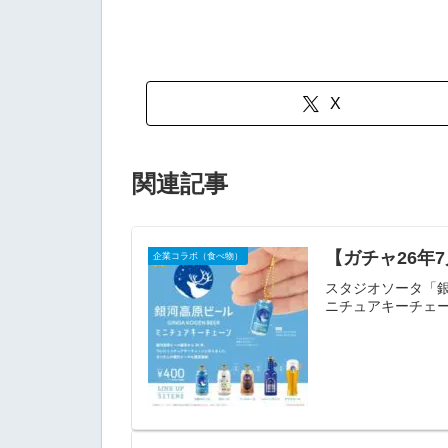
X
関連記事
【ガチャ26年
企業コラボ（食べ物）
スタジオソータ「銀河
ニチュアキーチェー