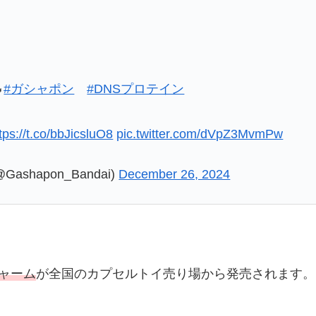

#ガシャポン
#DNSプロテイン
tps://t.co/bbJicsluO8
pic.twitter.com/dVpZ3MvmPw
shapon_Bandai)
December 26, 2024
ャーム
が全国のカプセルトイ売り場から発売されます。