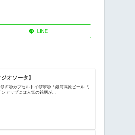
LINE
タジオソータ】
🌌🟡カプセルトイ🟡🦌🟡「銀河高原ビール ミ
ンアップには人気の銘柄が...