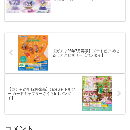
ン クロミのどきどきデイズ】笑って泣
いて…今日のクロミはどんな気分？6月15
日発売予定。全６種。1540円(税抜価格
1400円)。...
【ガチャ25年7月再販】ズートピア めじ
るしアクセサリー【バンダイ】
【ガチャ24年12月発売】capsule トルソ
ー カードキャプターさくら5【バンダ
イ】
コメント