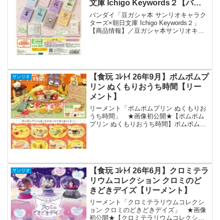
文庫 Ichigo Keywords２【バン
ダイ】
バンダイ「豆ガシャ本 サンリオキャラク
ターズ×朝日文庫 Ichigo Keywords２」
【商品情報】／豆ガシャ本サンリオキャ
ラクターズ×朝日文庫 Ichigo Keywords２
(税込500円)＼サンリオキャラクターズと
一緒に名著を楽し...
【食玩 ｺﾚﾄｲ 26年9月】ポムポムプ
サンリオ
リン ぬくもりおうち時間【リー
メント】
リーメント「ポムポムプリン ぬくもりお
うち時間」 ★画像初公開★【ポムポム
プリン ぬくもりおうち時間】ポムポムプ
リンとあったかおへやでぬくぬくし
よ〜！9月21日発売予定。全8種。1320円
(税抜価格1200円)。#ポムポムプリン #サ
ンリオ...
【食玩 ｺﾚﾄｲ 26年6月】クロミテラ
サンリオ
リウムコレクション クロミのど
きどきデイズ【リーメント】
リーメント「クロミテラリウムコレクシ
ョン クロミのどきどきデイズ」 ★画像
初公開★【クロミテラリウムコレクショ