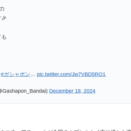
の
🎉
ても
✨
#ガシャポン
…
pic.twitter.com/Jw7VBD5RO1
shapon_Bandai)
December 18, 2024