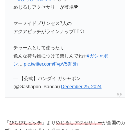
めじるしアクセサリーが登場💖
マーメイドプリンセス7人の
アクアピッチがラインナップ🧜‍♀️🐚
チャームとして使ったり
色んな持ち物につけて楽しんでね✨
#ガシャポ
ン
…
pic.twitter.com/FvpV59fl5h
— 【公式】バンダイ ガシャポン
(@Gashapon_Bandai)
December 25, 2024
「
ぴちぴちピッチ
」より
めじるしアクセサリー
が全国のカ