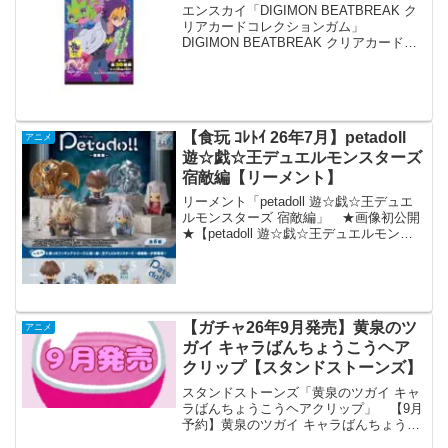
エンスカイ「DIGIMON BEATBREAK ク
リアカードコレクションガム」
DIGIMON BEATBREAK クリアカードコ
レクションガム【1BOX 18パック入
り】 「DIGIMON BEATBREAK」より
クリアカードコレクション...
【食玩 ｺﾚﾄｲ 26年7月】petadoll
アニメ
遊☆戯☆王デュエルモンスターズ
宿敵編【リーメント】
リーメント「petadoll 遊☆戯☆王デュエ
ルモンスターズ 宿敵編」 ★画像初公開
★【petadoll 遊☆戯☆王デュエルモンス
ターズ 〜宿敵編〜】ぺたんと座ったフィ
ギュアシリーズに遊☆戯☆王デュエルモ
ンスターズ 〜宿敵編〜 が新登場！7...
【ガチャ26年9月発売】黄泉のツ
アニメ
ガイ キャラばんちょうこうヘア
クリップ【スタンドストーンズ】
スタンドストーンズ「黄泉のツガイ キャ
ラばんちょうこうヘアクリップ」 【9月
予約】黄泉のツガイ キャラばんちょうこ
うヘアクリップ 全10種 コンプリートセッ