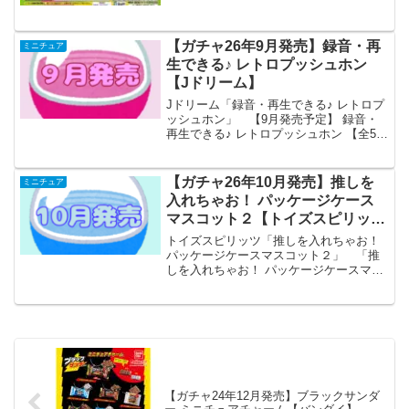
【ガチャ26年9月発売】録音・再
ミニチュア
生できる♪ レトロプッシュホン
【Jドリーム】
Jドリーム「録音・再生できる♪ レトロプ
ッシュホン」 【9月発売予定】 録音・
再生できる♪ レトロプッシュホン 【全5種
セット】 ※仮予約※ 「録音・再生でき
る♪ レトロプッシュホン」が全国のカプ
セルトイ売り場から発売されます。 受
【ガチャ26年10月発売】推しを
ミニチュア
話器が外...
入れちゃお！ パッケージケース
マスコット２【トイズスピリッ
ツ】
トイズスピリッツ「推しを入れちゃお！
パッケージケースマスコット２」 「推
しを入れちゃお！ パッケージケースマス
コット」の第2弾が全国のカプセルトイ売
り場から発売されます。 お気に入りの
フィギュアをパッケージ風ケースに入れ
られちゃう！ 商品...
【ガチャ24年12月発売】ブラックサンダ