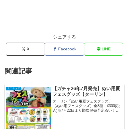
シェアする
X
Facebook
LINE
関連記事
【ガチャ26年7月発売】ぬい用夏
ミニチュア
フェスグッズ【ターリン】
ターリン「ぬい用夏フェスグッズ」
【ぬい用フェスグッズ】全8種 ¥300(税
込)※7月22日より順次発売予定ぬいぐる
み専用のフェスグッズが登場❣️お手持ちの
ぬいと一緒にフェスで盛り上がろう🎶☀️
pic.twitter.com/0diuGw...