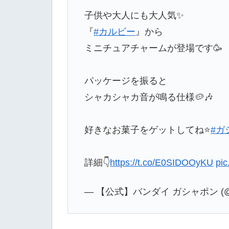
子供や大人にも大人気✨
『
#カルビー
』から
ミニチュアチャームが登場です🥳
パッケージを振ると
シャカシャカ音が鳴る仕様🥔🎶
好きなお菓子をゲットしてね⭐
#ガ
詳細👇
https://t.co/E0SIDOOyKU
pi
— 【公式】バンダイ ガシャポン (@Ga