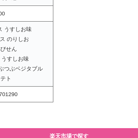
00
ス うすしお味
ス のりしお
えびせん
 うすしお味
つぶつぶベジタブル
ポテト
701290
楽天市場で探す