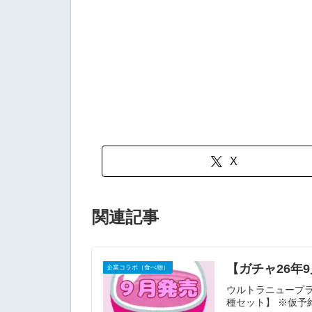
X
関連記事
【ガチャ26年
企業コラボ（食べ物）
ウルトラニュープラン
種セット】 ※仮予