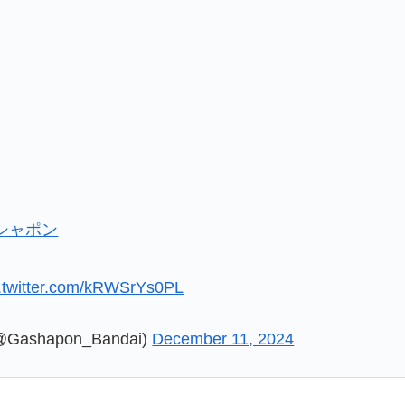
シャポン
c.twitter.com/kRWSrYs0PL
shapon_Bandai)
December 11, 2024