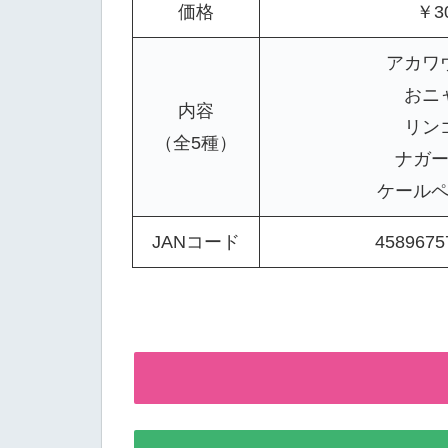
価格
￥3
アカワ
おニ
内容
リン
（全5種）
ナガ
ケール
JANコード
4589675