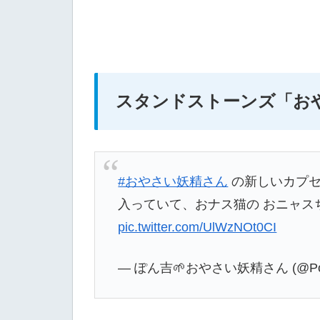
スタンドストーンズ
「お
#おやさい妖精さん
の新しいカプセ
入っていて、おナス猫の おニャスち
pic.twitter.com/UlWzNOt0CI
— ぽん吉🌱おやさい妖精さん (@Pon