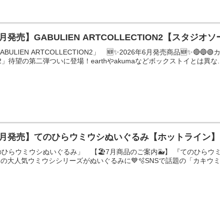
月発売】GABULIEN ARTCOLLECTION2【スタジオ
LIEN ARTCOLLECTION2」 🆕✨2026年6月発売商品🆕✨🔴🔵🟢カ
ON2」待望の第二弾ついに登場！earthやakumaなどボックストイとは異な..
7月発売】てのひらウミウシぬいぐるみ【ホットライン】
ひらウミウシぬいぐるみ」 【🏖7月商品のご案内🐳】 『てのひら
neko )の大人気ウミウシシリーズがぬいぐるみに💙🫧SNSで話題の「カキウ