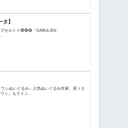
ソータ】
プセルトイ🔴🔵🟢「GABULIEN
.
ウミウシぬいぐるみ』人気ぬいぐるみ作家、茶々さ
ミウシ」もライン...