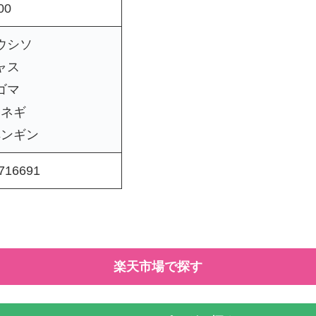
00
ウシソ
ャス
ゴマ
ーネギ
ペンギン
716691
楽天市場で探す