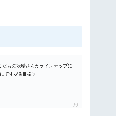
くだもの妖精さんがラインナップに
🍆🐈‍⬛🍎✨