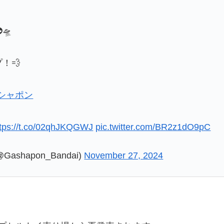
🛸
！💨
シャポン
ttps://t.co/02qhJKQGWJ
pic.twitter.com/BR2z1dO9pC
shapon_Bandai)
November 27, 2024