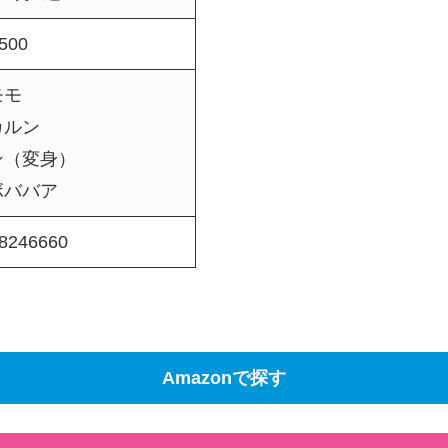
500
モモ
カルン
ン（変身）
ボババア
8246660
Amazonで探す