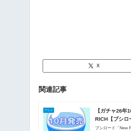
X
関連記事
【ガチャ26年10
アニメ
RICH【ブシ
ブシロード「New PA