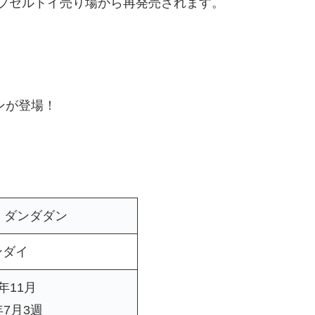
プセルトイ売り場から再発売されます。
ンが登場！
 ダンダダン
ンダイ
4年11月
年7月3週