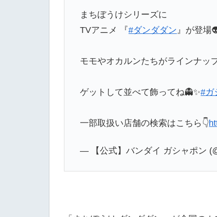
まちぼうけシリーズに
TVアニメ 『
#ダンダダン
』が登場👽
モモやオカルンたちがラインナップ
ゲットして並べて飾ってね👻✨
#ガ
一部取扱い店舗の検索はこちら👇
h
— 【公式】バンダイ ガシャポン (@Ga