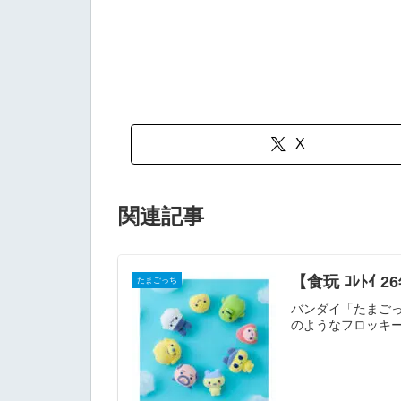
X
関連記事
【食玩 ｺﾚﾄｲ
たまごっち
バンダイ「たまごっ
のようなフロッキード