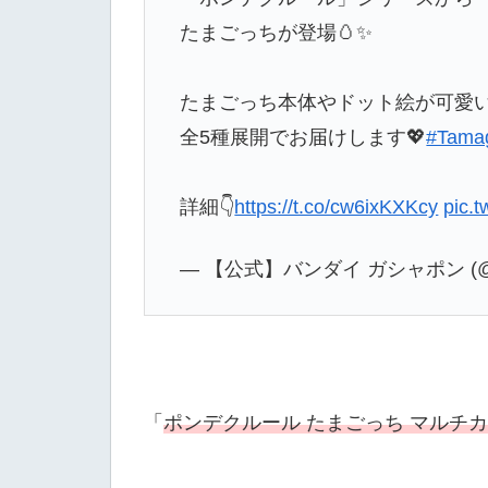
たまごっちが登場🥚✨
たまごっち本体やドット絵が可愛
全5種展開でお届けします💖
#Tamag
詳細👇
https://t.co/cw6ixKXKcy
pic.
— 【公式】バンダイ ガシャポン (@Ga
「
ポンデクルール たまごっち マルチ