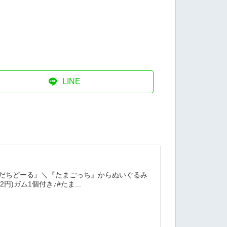
LINE
もだちどーる』＼『たまごっち』からぬいぐるみ
)ガム1個付き♪#たま...