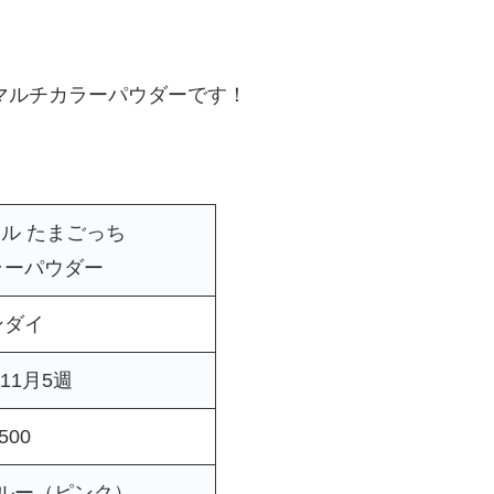
マルチカラーパウダーです！
ル たまごっち
ラーパウダー
ンダイ
年11月5週
500
ルー（ピンク）