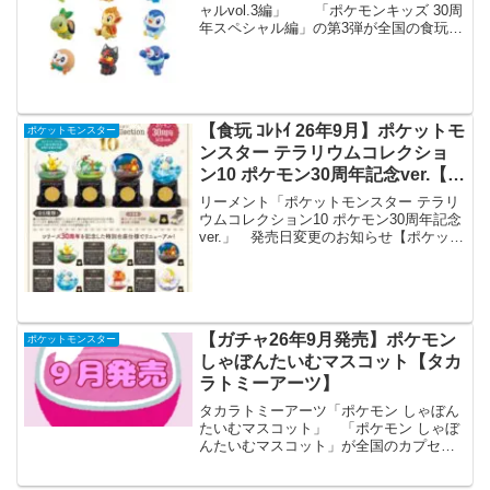
ャルvol.3編」 「ポケモンキッズ 30周
年スペシャル編」の第3弾が全国の食玩売
り場、玩具・雑貨店、キャラクターショ
ップ等から発売されます。 1996年から
発売が開始したポケモンキッズは、
2026...
【食玩 ｺﾚﾄｲ 26年9月】ポケットモ
ポケットモンスター
ンスター テラリウムコレクショ
ン10 ポケモン30周年記念ver.【リ
ーメント】
リーメント「ポケットモンスター テラリ
ウムコレクション10 ポケモン30周年記念
ver.」 発売日変更のお知らせ【ポケット
モンスターテラリウムコレクション10
ポケモン30周年記念ver.】2026年8月10日
（月）⇒ 2026年9月21日...
【ガチャ26年9月発売】ポケモン
ポケットモンスター
しゃぼんたいむマスコット【タカ
ラトミーアーツ】
タカラトミーアーツ「ポケモン しゃぼん
たいむマスコット」 「ポケモン しゃぼ
んたいむマスコット」が全国のカプセル
トイ売り場から発売されます。 みんな
で楽しくシャボン玉タイム！ 商品