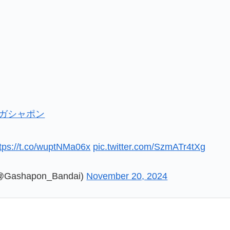
#ガシャポン
ttps://t.co/wuptNMa06x
pic.twitter.com/SzmATr4tXg
shapon_Bandai)
November 20, 2024