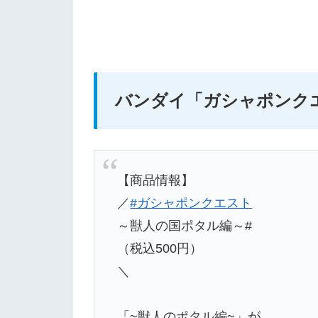
バンダイ
「ガシャポンク
【商品情報】
／
#ガシャポンクエスト
～獣人の国ポタル編～#
（税込500円）
＼
「~獣人のポタル編~」が