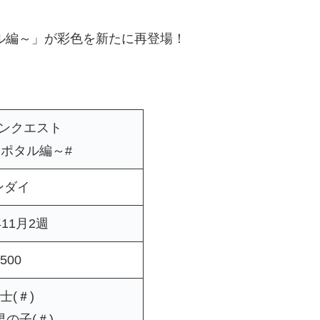
ル編～」が彩色を新たに再登場！
ンクエスト
ポタル編～#
ンダイ
年11月2週
500
士(＃)
の子(＃)