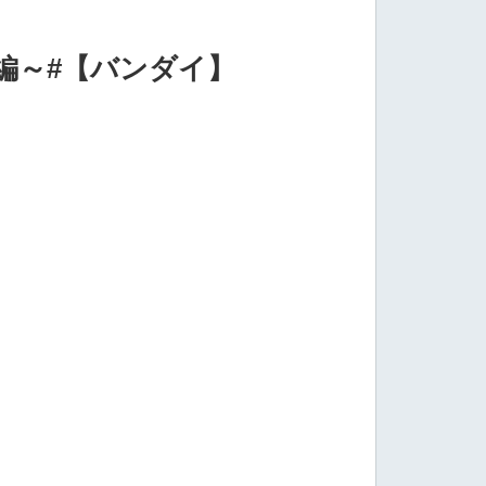
編～#【バンダイ】