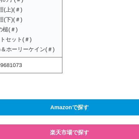
(上)(＃)
(下)(＃)
槌(＃)
トセット(＃)
)＆ホーリーケイン(＃)
69681073
Amazonで探す
楽天市場で探す