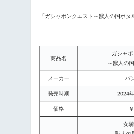
「ガシャポンクエスト～獣人の国ポタ
ガシャポ
商品名
～獣人の国
メーカー
バ
発売時期
2024
価格
￥
女騎
獣人の男