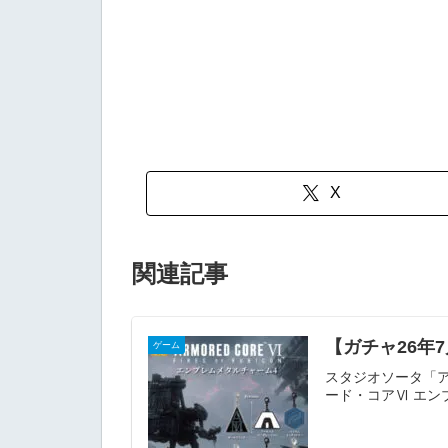
X
関連記事
【ガチャ26年
ゲーム
スタジオソータ「ア
ード・コアⅥ エンブ