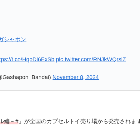
#ガシャポン
tps://t.co/HqbDi6ExSb
pic.twitter.com/RNJkWQrsiZ
shapon_Bandai)
November 8, 2024
ル編～#
」が全国のカプセルトイ売り場から発売されま