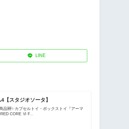
LINE
ム4【スタジオソータ】
売商品🆕✨カプセルトイ・ボックストイ『アーマ
ORE Ⅵ F...