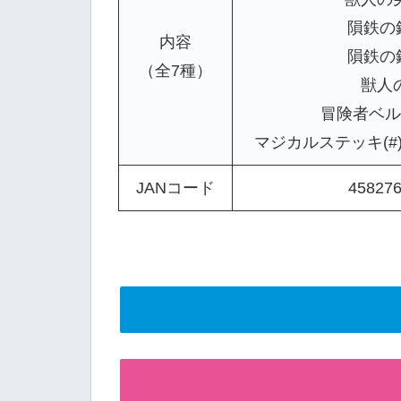
隕鉄の鎧
内容
隕鉄の鎧
（全7種）
獣人の
冒険者ベル
マジカルステッキ(#
JANコード
45827