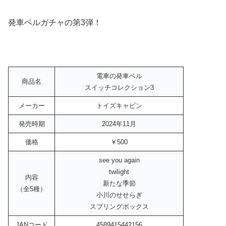
発車ベルガチャの第3弾！
電車の発車ベル
商品名
スイッチコレクション3
メーカー
トイズキャビン
発売時期
2024年11月
価格
￥500
see you again
twilight
内容
新たな季節
（全5種）
小川のせせらぎ
スプリングボックス
JANコード
4589415442156