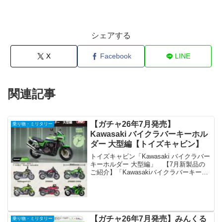
シェアする
X
Facebook
LINE
関連記事
【ガチャ26年7月発売】
乗り物・ミリタリー
Kawasaki バイクラバーキーホル
ダー 大型編【トイズキャビン】
トイズキャビン「Kawasaki バイクラバー
キーホルダー 大型編」 【7月新製品の
ご紹介】「Kawasakiバイクラバーキーホ
ルダー 大型編」今回の、キーに付けれ
るラバキーは、カワサキ大型編❗ネイキッ
ド王者Z900RS、根強い人気ZRX1...
【ガチャ26年7月発売】みんくる
乗り物・ミリタリー