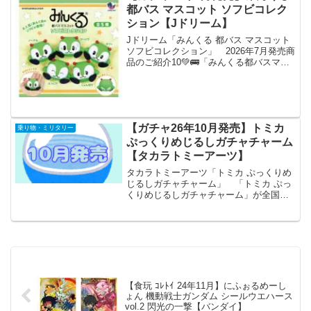
都バス マスコット ソフビコレク
ション【Jドリーム】
Jドリーム「みんくる 都バス マスコット
ソフビコレクション」 2026年7月発売商
品のご紹介10💚🚌「みんくる都バスマス
コット ソフビコレクション」が新登場🚌
💚꒰১都バスマスコットキャラクター「み
んくる」のカプセルトイ第2弾໒꒱手のりサ
イ...
【ガチャ26年10月発売】トミカ
乗り物・ミリタリー
ぷっくりめじるしガチャチャーム
【タカラトミーアーツ】
タカラトミーアーツ「トミカ ぷっくりめ
じるしガチャチャーム」 「トミカ ぷっ
くりめじるしガチャチャーム」が全国の
カプセルトイ売り場から発売されま
す。 トミカから半立体のめじるしガチ
ャチャームが登場します。 商品名 ト
ミカ ぷっくりめじるしガ...
【食玩 ｺﾚﾄｲ 24年11月】にふぉるめーし
ょん 機動戦士ガンダム シールウエハース
vol.2 閃光の一撃【バンダイ】