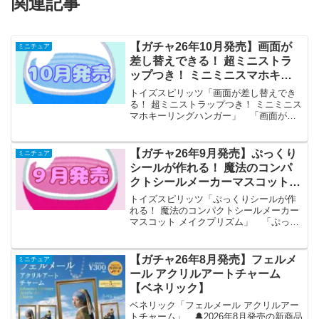
関連記事
【ガチャ26年10月発売】画面が
ミニチュア
差し替えできる！ 超ミニストラ
ップつき！ ミニミニスマホキー
リングハンガー【トイズスピリッ
トイズスピリッツ「画面が差し替えでき
ツ】
る！ 超ミニストラップつき！ ミニミニス
マホキーリングハンガー」 「画面が差
し替えできる！ 超ミニストラップつき！
ミニミニスマホキーリングハンガー」が
全国のカプセルトイ売り場から発売され
【ガチャ26年9月発売】ぷっくり
ミニチュア
ます。 ケースを...
シールが作れる！ 魔法のコンパ
クトシールメーカーマスコット
メイクプリズム【トイズスピリッ
トイズスピリッツ「ぷっくりシールが作
ツ】
れる！ 魔法のコンパクトシールメーカー
マスコット メイクプリズム」 「ぷっく
りシールが作れる！ 魔法のコンパクトシ
ールメーカーマスコット メイクプリズ
ム」が全国のカプセルトイ売り場から発
【ガチャ26年8月発売】フェルメ
ミニチュア
売されます。 好き...
ール アクリルアートチャーム
【ベネリック】
ベネリック「フェルメール アクリルアー
トチャーム」 🔔2026年8月発売の新商品