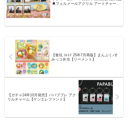
🔔フェルメールアクリル アートチャーム
背景が透明だから、まるで景色が絵画の
一部のように撮影できるよ🎨✨額縁は少
しぷっくりしていて立体感があるのもポ
イント✨発売ま...
【食玩 ｺﾚﾄｲ 25年7月再販】まんぷく♪す
みっコ弁当【リーメント】
【ガチャ24年10月発売】パパブブレ アク
リルチャーム【ケンエレファント】