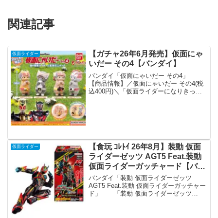
関連記事
【ガチャ26年6月発売】仮面にゃ
仮面ライダー
いだー その4【バンダイ】
バンダイ「仮面にゃいだー その4」
【商品情報】／仮面にゃいだー その4(税
込400円)＼「仮面ライダーになりきった
猫が大集合だニャー！」はやくも次なる
猫たち（仮面にゃいだーたち）が登場🐾
前弾と違った模様の猫も登場し、さらに
可愛い癒しのフィ...
【食玩 ｺﾚﾄｲ 26年8月】装動 仮面
仮面ライダー
ライダーゼッツ AGT5 Feat.装動
仮面ライダーガッチャード【バン
ダイ】
バンダイ「装動 仮面ライダーゼッツ
AGT5 Feat.装動 仮面ライダーガッチャー
ド」 「装動 仮面ライダーゼッツ
AGT5 Feat.装動 仮面ライダーガッチャー
ド」が全国の食玩売り場、玩具・雑貨
店、キャラクターショップ等から発売さ