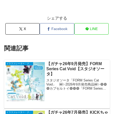
シェアする
X
Facebook
LINE
関連記事
【ガチャ26年9月発売】FORM
イラストレーター・クリエイター
Series Cat Void【スタジオソー
タ】
スタジオソータ「FORM Series Cat
Void」 🆕✨2026年9月発売商品🆕✨🟢🟢
🟢カプセルトイ🟢🟢🟢「FORM Series
Cat Void」Voidシリーズ新作がついに登
場！今回のモチーフはCat！🐈スニーカー
を模した足や...
【ガチャ26年7月発売】KICKちゃ
イラストレーター・クリエイター