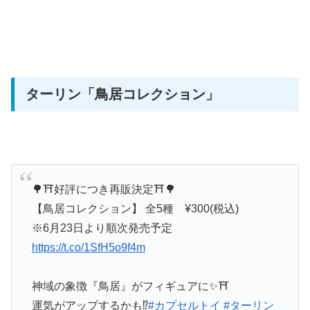
ターリン「鳥居コレクション」
🌳⛩️好評につき再販決定⛩️🌳
【鳥居コレクション】 全5種 ¥300(税込)
※6月23日より順次発売予定
https://t.co/1SfH5o9f4m
神域の象徴『鳥居』がフィギュアに✨⛩️
運気がアップするかも⁉️
#カプセルトイ
#ターリン