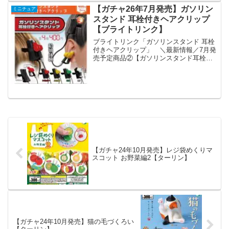
【ガチャ26年7月発売】ガソリン
ミニチュア
スタンド 耳栓付きヘアクリップ
【ブライトリンク】
ブライトリンク「ガソリンスタンド 耳栓
付きヘアクリップ」 ＼最新情報／7月発
売予定商品②【ガソリンスタンド耳栓付
きヘアクリップ】車になりたい人類へ捧
ぐ逸品🚗あなた自身がガソリン給油機に
なれる⛽️ノズル外して耳から給油が可能👂
#カプセルトイ ...
【ガチャ24年10月発売】レジ袋めくりマ
スコット お野菜編2【ターリン】
【ガチャ24年10月発売】猫の毛づくろい