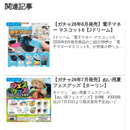
関連記事
【ガチャ26年8月発売】電子マネ
ミニチュア
ー マスコット6【Jドリーム】
Jドリーム「電子マネー マスコット6」
2026年8月発売商品のご紹介09💳👛「電
子マネーマスコット6」が登場👛💳＼人気
商品の第6弾／今回は新しいサウンドが追
加🎶カードのデザインも全種リニューア
ル✨本体に付属のカードをタッチすると
光って音が...
【ガチャ26年7月発売】ぬい用夏
ミニチュア
フェスグッズ【ターリン】
ターリン「ぬい用夏フェスグッズ」
【ぬい用フェスグッズ】全8種 ¥300(税
込)※7月22日より順次発売予定ぬいぐる
み専用のフェスグッズが登場❣️お手持ちの
ぬいと一緒にフェスで盛り上がろう🎶☀️
pic.twitter.com/0diuGw...