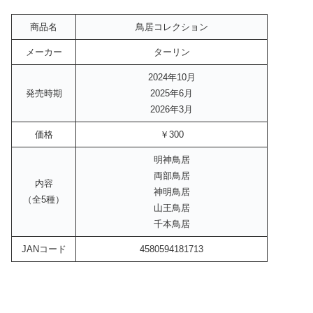
商品名
鳥居コレクション
メーカー
ターリン
2024年10月
発売時期
2025年6月
2026年3月
価格
￥300
明神鳥居
両部鳥居
内容
神明鳥居
（全5種）
山王鳥居
千本鳥居
JANコード
4580594181713