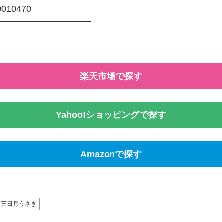
0010470
楽天市場で探す
Yahoo!ショッピングで探す
Amazonで探す
三日月うさぎ