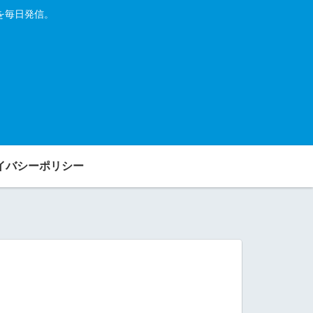
を毎日発信。
イバシーポリシー