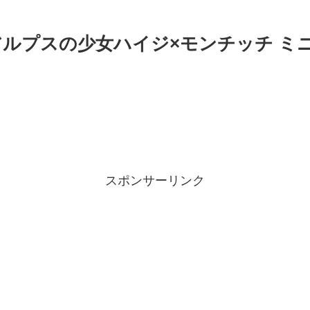
】アルプスの少女ハイジ×モンチッチ 
スポンサーリンク