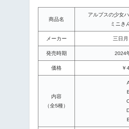
アルプスの少女ハ
商品名
ミニき
メーカー
三日月
発売時期
2024
価格
￥4
内容
（全5種）