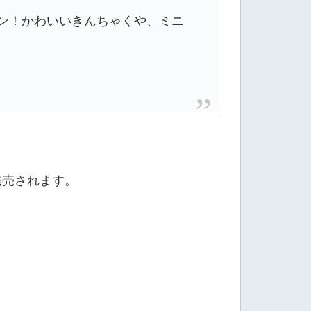
ョン！かわいいきんちゃくや、ミニ
発売されます。