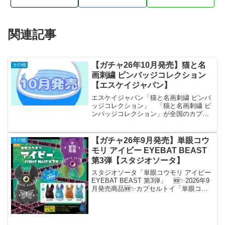
関連記事
【ガチャ26年10月発売】猫と名
その他
画刺繍 ピンバッジコレクション
【エスケイジャパン】
エスケイジャパン「猫と名画刺繍 ピンバ
ッジコレクション」 「猫と名画刺繍 ピ
ンバッジコレクション」が全国のカプセ
ルトイ売り場から発売されます。 「見
返り美人図」等、日本の有名美術を猫で
パロディしたデザインが話題になること
【ガチャ26年9月発売】単眼コウ
その他
間違いなしのアイテム...
モリ アイビー EYEBAT BEAST
第3弾【スタジオソータ】
スタジオソータ「単眼コウモリ アイビー
EYEBAT BEAST 第3弾」 🆕✨2026年9
月発売商品🆕✨カプセルトイ「単眼コウ
モリ アイビー EYEBAT BEAST 第3弾」
大好評の第2弾につづき、第3弾がはやく
も降臨✨クリアカラーやメ...