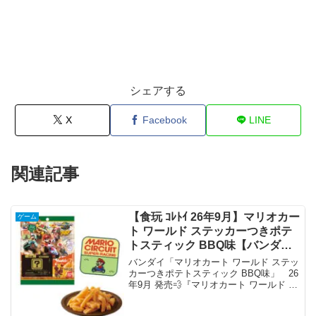
シェアする
X
Facebook
LINE
関連記事
【食玩 ｺﾚﾄｲ 26年9月】マリオカー
ゲーム
ト ワールド ステッカーつきポテ
トスティック BBQ味【バンダ
イ】
バンダイ「マリオカート ワールド ステッ
カーつきポテトスティック BBQ味」 26
年9月 発売💨『マリオカート ワールド ス
テッカーつきポテトスティック BBQ味』
が登場！🍖『ヨッシーズのダッシュフー