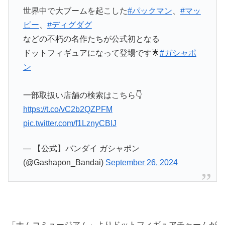
世界中で大ブームを起こした
#パックマン
、
#マッ
ピー
、
#ディグダグ
などの不朽の名作たちが公式初となる
ドットフィギュアになって登場です🌟
#ガシャポ
ン
一部取扱い店舗の検索はこちら👇
https://t.co/vC2b2QZPFM
pic.twitter.com/f1LznyCBlJ
— 【公式】バンダイ ガシャポン
(@Gashapon_Bandai)
September 26, 2024
「
ナムコミュージアム
」より
ドットフィギュアチャーム
が