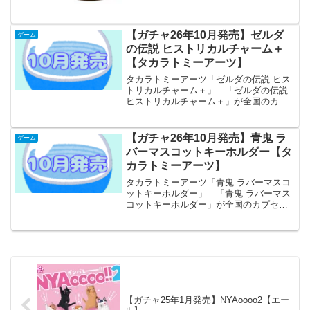
ド』をイメージしたBBQ味ポテトスティ
ッ...
【ガチャ26年10月発売】ゼルダ
ゲーム
の伝説 ヒストリカルチャーム＋
【タカラトミーアーツ】
タカラトミーアーツ「ゼルダの伝説 ヒス
トリカルチャーム＋」 「ゼルダの伝説
ヒストリカルチャーム＋」が全国のカプ
セルトイ売り場から発売されます。 ゼ
ルダの伝説シリーズの歴史をその手に。
トライフォースを模した重厚感あるメタ
【ガチャ26年10月発売】青鬼 ラ
ゲーム
ルチャーム。 商品名...
バーマスコットキーホルダー【タ
カラトミーアーツ】
タカラトミーアーツ「青鬼 ラバーマスコ
ットキーホルダー」 「青鬼 ラバーマス
コットキーホルダー」が全国のカプセル
トイ売り場から発売されます。 ホラー
ゲーム『青鬼』がラバーマスコットにな
って登場します。 商品名 青鬼 ラバ
ーマスコットキーホ...
【ガチャ25年1月発売】NYAoooo2【エー