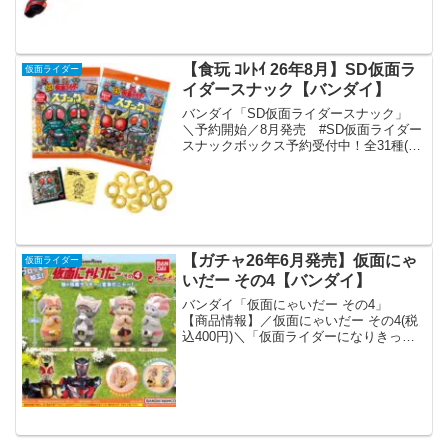
ド」が全国の食玩売り場、玩具・雑貨
店、キャラクターショップ等から発売さ
れ...
【食玩 ｺﾚﾄｲ 26年8月】SD仮面ラ
仮面ライダー
イダースナック【バンダイ】
バンダイ「SD仮面ライダースナック」
＼予約開始／8月発売 #SD仮面ライダー
スナックボックス予約受付中！全31種(う
ちシークレット1種)のメタリックシール
付き！"横井画伯"新規描き起こしイラス
トも収録！美味しいスナックで、小腹に
キック！...
【ガチャ26年6月発売】仮面にゃ
仮面ライダー
いだー その4【バンダイ】
バンダイ「仮面にゃいだー その4」
【商品情報】／仮面にゃいだー その4(税
込400円)＼「仮面ライダーになりきった
猫が大集合だニャー！」はやくも次なる
猫たち（仮面にゃいだーたち）が登場🐾
前弾と違った模様の猫も登場し、さらに
可愛い癒しのフィ...