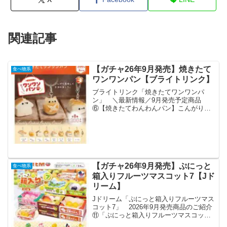
関連記事
【ガチャ26年9月発売】焼きたて
食べ物系
ワンワンパン【ブライトリンク】
ブライトリンク「焼きたてワンワンパ
ン」 ＼最新情報／9月発売予定商品
⑥【焼きたてわんわんパン】こんがり焼
けたわんこパン登場🥖🐶めじるしにぴっ
たりなキュートデザイン✨言語の壁を越
えられる可愛さです💕#カプセルトイ #ガ
チャガチャ#犬 #めじる...
【ガチャ26年9月発売】ぷにっと
食べ物系
箱入りフルーツマスコット7【Jド
リーム】
Jドリーム「ぷにっと箱入りフルーツマス
コット7」 2026年9月発売商品のご紹介
⑪「ぷにっと箱入りフルーツマスコット
7」みかん、青りんごなど中のフルーツは