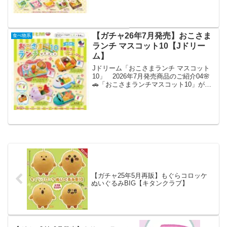
ぷにぷに素材🍊🍋集めて並べると果物売
り場が再現できちゃいます🍑#ガチャガチ
ャ #カプセ...
【ガチャ26年7月発売】おこさま
食べ物系
ランチ マスコット10【Jドリー
ム】
Jドリーム「おこさまランチ マスコット
10」 2026年7月発売商品のご紹介04🌸
🚗「おこさまランチマスコット10」が新
登場✈️🌈⋱👧大人気シリーズに新作登場
👦⋰クラシックカーや飛行機などのプレ
ートがかわいい🧡全種シャボン玉や水笛
のおもちゃ...
【ガチャ25年5月再販】もぐらコロッケ
ぬいぐるみBIG【キタンクラブ】