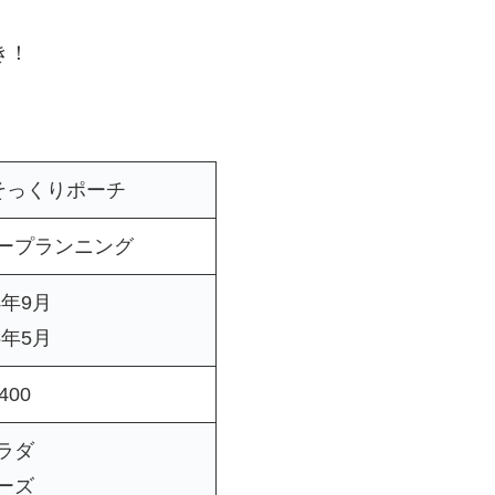
き！
そっくりポーチ
ープランニング
4年9月
5年5月
400
ラダ
ーズ