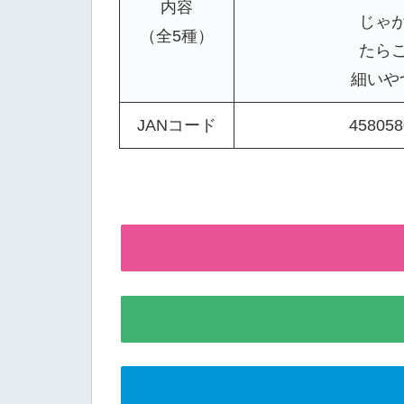
内容
じゃ
（全5種）
たら
細いや
JANコード
458058