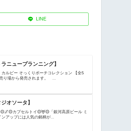
LINE
トラニュープランニング】
カルビー そっくりポーチコレクション 【全5
り場から発売されます。 ...
タジオソータ】
🌌🟡カプセルトイ🟡🦌🟡「銀河高原ビール ミ
ンアップには人気の銘柄が...