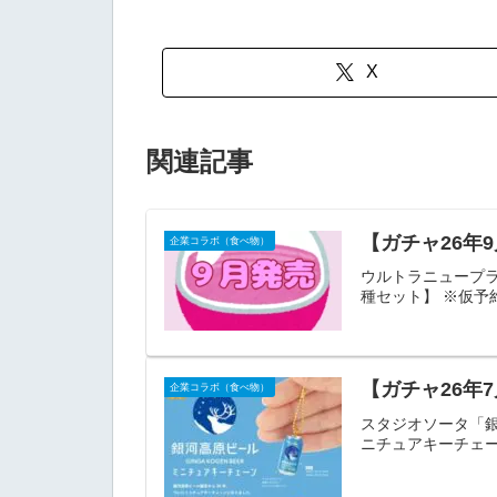
X
関連記事
【ガチャ26年
企業コラボ（食べ物）
ウルトラニュープラ
種セット】 ※仮予
【ガチャ26年
企業コラボ（食べ物）
スタジオソータ「銀河
ニチュアキーチェー