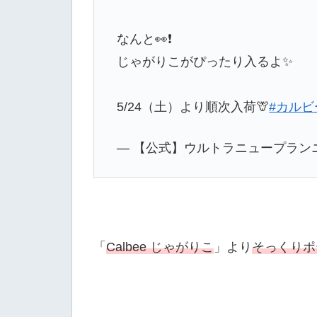
なんと👀❗️
じゃがりこがぴったり入るよ✨
5/24（土）より順次入荷🦒
#カルビ
— 【公式】ウルトラニュープランニン
「
Calbee じゃがりこ
」より
そっくりポ