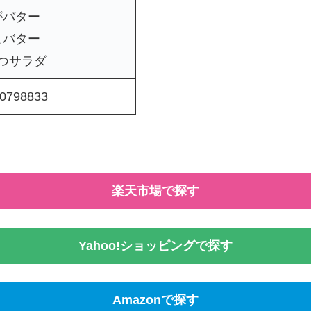
がバター
こバター
つサラダ
0798833
楽天市場で探す
Yahoo!ショッピングで探す
Amazonで探す