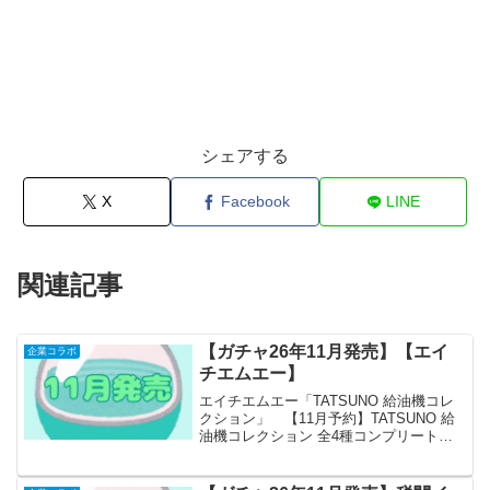
シェアする
X
Facebook
LINE
関連記事
【ガチャ26年11月発売】【エイ
企業コラボ
チエムエー】
エイチエムエー「TATSUNO 給油機コレ
クション」 【11月予約】TATSUNO 給
油機コレクション 全4種コンプリートセ
ット ガチャ 送料無料 「TATSUNO 給油
機コレクション」が全国のカプセルトイ
売り場から発売されます。 創立11...