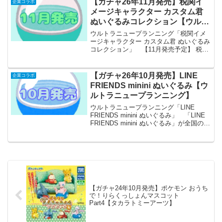
【ガチャ26年11月発売】税関イ
企業コラボ
メージキャラクター カスタム君
ぬいぐるみコレクション【ウルト
ラニュープランニング】
ウルトラニュープランニング「税関イメ
ージキャラクター カスタム君 ぬいぐるみ
コレクション」 【11月発売予定】 税関
イメージキャラクター カスタム君 ぬいぐ
るみコレクション 【全6種セット】 ※仮
予約※ 「税関イメージキャラクター カ
【ガチャ26年10月発売】LINE
企業コラボ
スタム...
FRIENDS minini ぬいぐるみ【ウ
ルトラニュープランニング】
ウルトラニュープランニング「LINE
FRIENDS minini ぬいぐるみ」 「LINE
FRIENDS minini ぬいぐるみ」が全国のカ
プセルトイ売り場から発売されます。
サイズ高さ約8cm！ 商品名 LINE
FRIENDS...
【ガチャ24年10月発売】ポケモン おうち
で！りらくっしょんマスコット
Part4【タカラトミーアーツ】