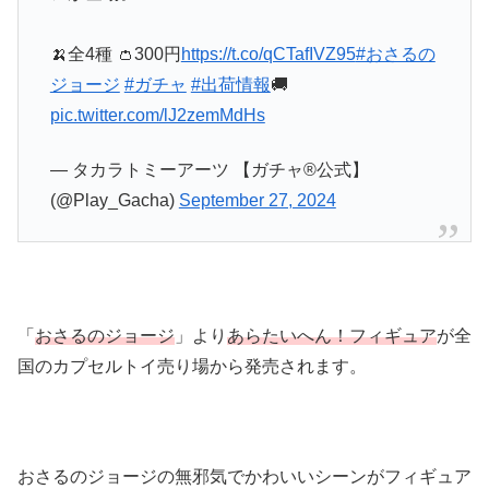
🍌全4種 👛300円
https://t.co/qCTafIVZ95
#おさるの
ジョージ
#ガチャ
#出荷情報
🚚
pic.twitter.com/lJ2zemMdHs
— タカラトミーアーツ 【ガチャ®公式】
(@Play_Gacha)
September 27, 2024
「
おさるのジョージ
」より
あらたいへん！フィギュア
が全
国のカプセルトイ売り場から発売されます。
おさるのジョージの無邪気でかわいいシーンがフィギュア