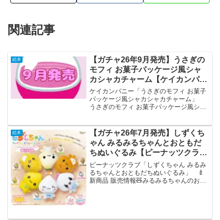
関連記事
【ガチャ26年9月発売】うさぎの
絵本
モフィ お菓子パッケージ風シャ
カシャカチャーム【ケイカンパニ
ー】
ケイカンパニー「うさぎのモフィ お菓子
パッケージ風シャカシャカチャーム」
うさぎのモフィ お菓子パッケージ風シャ
カシャカチャーム 全6種セット 【2026年
9月予約/コンプリート】 「うさぎのモ
フィ お菓子パッケージ風シャカシャカチ
【ガチャ26年7月発売】しずくち
絵本
ャーム」...
ゃん みるみるちゃんとおともだ
ちぬいぐるみ【ピーナッツクラ
ブ】
ピーナッツクラブ「しずくちゃん みるみ
るちゃんとおともだちぬいぐるみ」 🍼
新商品 販売情報🧸みるみるちゃんのお友
達大集合～💖『#しずくちゃん みるみる
ちゃんとおともだちぬいぐるみ』のカプ
セルトイが新登場です🎀🫧ぜひみんな集
めてください🩷 🤍...