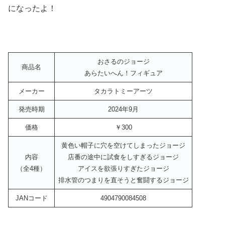
になったよ！
おさるのジョージ
商品名
あらたいへん！フィギュア
メーカー
タカラトミーアーツ
発売時期
2024年9月
価格
￥300
黄色い帽子に穴を空けてしまったジョージ
内容
店番の途中に試食をしすぎるジョージ
（全4種）
アイスを欲張りすぎたジョージ
排水管のつまりを直そうと奮闘するジョージ
JANコード
4904790084508