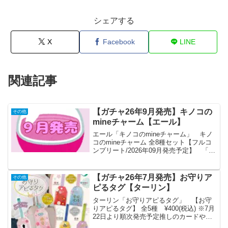
シェアする
X
Facebook
LINE
関連記事
【ガチャ26年9月発売】キノコの
その他
mineチャーム【エール】
エール「キノコのmineチャーム」 キノ
コのmineチャーム 全8種セット【フルコ
ンプリート/2026年09月発売予定】 「キ
ノコのmineチャーム」が全国のカプセル
トイ売り場から発売されます。 覗いた
先は、キノコの世界・・・。使い方は
【ガチャ26年7月発売】お守りア
その他
色々...
ピるタグ【ターリン】
ターリン「お守りアピるタグ」 【お守
りアピるタグ】 全5種 ¥400(税込) ※7月
22日より順次発売予定推しのカードや写
真などを入れられるお守りケースが登場