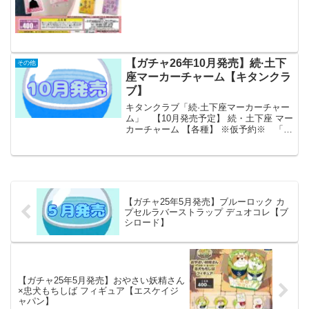
🖼️🎀刺繍や箔押しで書かれた縁起のいい
言葉入り👀 pic.twitter.com/...
【ガチャ26年10月発売】続·土下
その他
座マーカーチャーム【キタンクラ
ブ】
キタンクラブ「続·土下座マーカーチャー
ム」 【10月発売予定】 続・土下座 マー
カーチャーム 【各種】 ※仮予約※ 「続
·土下座マーカーチャーム」が全国のカプ
セルトイ売り場から発売されます。 令
和の土下座！勢い余って急邃続編リリー
ス決定！流...
【ガチャ25年5月発売】ブルーロック カ
プセルラバーストラップ デュオコレ【ブ
シロード】
【ガチャ25年5月発売】おやさい妖精さん
×忠犬もちしば フィギュア【エスケイジ
ャパン】