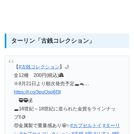
ターリン
「古銭コレクション」
【
#古銭コレクション
】🌙
全12種 200円(税込)🏯
※9月21日より順次発売予定🕳️🐀…
https://t.co/3puQsp6f3t
🥷🥷💰
🕳️16世紀～18世紀に造られた金貨をラインナッ
プ‼️🪙
🤑金属製で重量感あり🤩✨
#カプセルトイ
#ターリ
ン
#カプセルコレクション
#古銭
#和
#リアル
#時