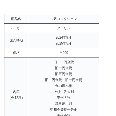
商品名
古銭コレクション
メーカー
ターリン
2024年9月
発売時期
2025年5月
価格
￥200
旧二十円金貨
旧十円金貨
旧五円金貨
旧二円金貨 旧一円金貨
金の延べ棒
内容
上杉牛舌大判
（全12種）
甲州大判
武田菱小判
甲州会慶長一分金
天保小判