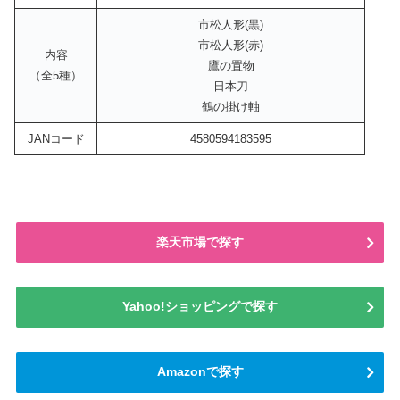
市松人形(黒)
市松人形(赤)
内容
鷹の置物
（全5種）
日本刀
鶴の掛け軸
JANコード
4580594183595
楽天市場で探す
Yahoo!ショッピングで探す
Amazonで探す