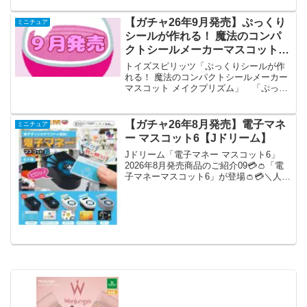
る♪ レトロプッシュホン」が全国のカプ
セルトイ売り場から発売されます。 受
【ガチャ26年9月発売】ぷっくり
ミニチュア
話器が外...
シールが作れる！ 魔法のコンパ
クトシールメーカーマスコット
メイクプリズム【トイズスピリッ
トイズスピリッツ「ぷっくりシールが作
ツ】
れる！ 魔法のコンパクトシールメーカー
マスコット メイクプリズム」 「ぷっく
りシールが作れる！ 魔法のコンパクトシ
ールメーカーマスコット メイクプリズ
ム」が全国のカプセルトイ売り場から発
【ガチャ26年8月発売】電子マネ
ミニチュア
売されます。 好き...
ー マスコット6【Jドリーム】
Jドリーム「電子マネー マスコット6」
2026年8月発売商品のご紹介09💳👛「電
子マネーマスコット6」が登場👛💳＼人気
商品の第6弾／今回は新しいサウンドが追
加🎶カードのデザインも全種リニューア
ル✨本体に付属のカードをタッチすると
光って音が...