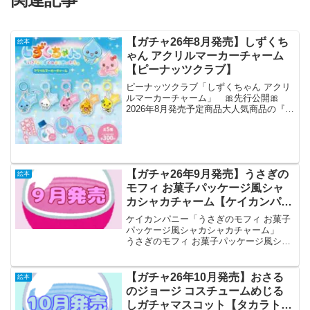
【ガチャ26年8月発売】しずくち
絵本
ゃん アクリルマーカーチャーム
【ピーナッツクラブ】
ピーナッツクラブ「しずくちゃん アクリ
ルマーカーチャーム」 🎀先行公開🎀
2026年8月発売予定商品大人気商品の『#
しずくちゃん アクリルマーカーチャー
ム』がカプセルトイに再登場🫧今回もぜ
ひゲットしてみてください🥺💖全5種◒1回
300円#カプ...
【ガチャ26年9月発売】うさぎの
絵本
モフィ お菓子パッケージ風シャ
カシャカチャーム【ケイカンパニ
ー】
ケイカンパニー「うさぎのモフィ お菓子
パッケージ風シャカシャカチャーム」
うさぎのモフィ お菓子パッケージ風シャ
カシャカチャーム 全6種セット 【2026年
9月予約/コンプリート】 「うさぎのモ
フィ お菓子パッケージ風シャカシャカチ
【ガチャ26年10月発売】おさる
絵本
ャーム」...
のジョージ コスチュームめじる
しガチャマスコット【タカラトミ