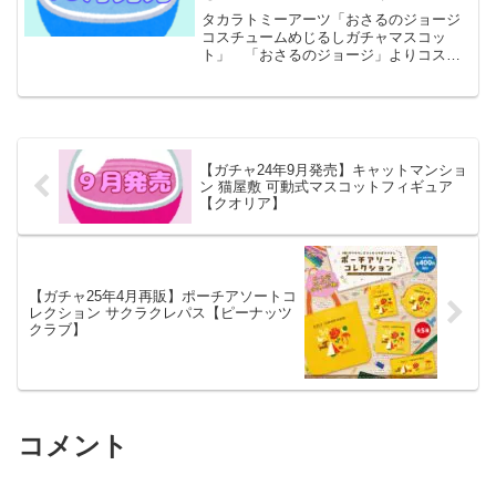
ーアーツ】
タカラトミーアーツ「おさるのジョージ
コスチュームめじるしガチャマスコッ
ト」 「おさるのジョージ」よりコスチ
ュームめじるしガチャマスコットが全国
のカプセルトイ売り場から発売されま
す。 集めたくなるジョージの日常をイ
メージしたコスチュームマス...
【ガチャ24年9月発売】キャットマンショ
ン 猫屋敷 可動式マスコットフィギュア
【クオリア】
【ガチャ25年4月再販】ポーチアソートコ
レクション サクラクレパス【ピーナッツ
クラブ】
コメント