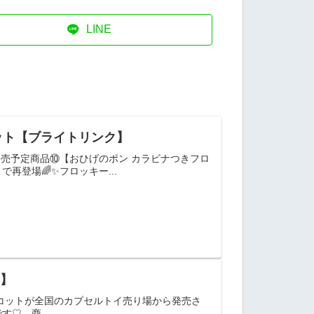
LINE
ット【ブライトリンク】
売予定商品⑩【おひげのポン カラビナつきフロ
再登場🌈✨フロッキー...
イ】
～んマスコットが全国のカプセルトイ売り場から発売さ
♡ 商...