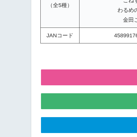
こね
（全5種）
わるめ
金田
JANコード
4589917