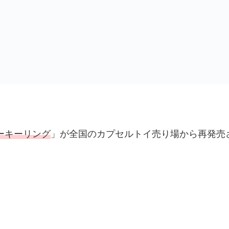
種セット 4月再入荷予約 ピーナッツクラブ ガチャポン ガチャガチャ ガシャポン コ
ーキーリング
」が全国のカプセルトイ売り場から再発売