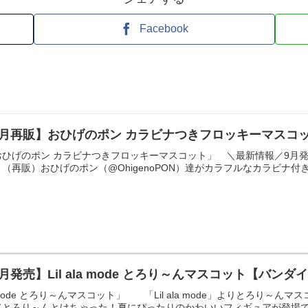
Facebook
9月再販】おひげのポン カラビナつきフロッキーマスコ
ひげのポン カラビナつきフロッキーマスコット」 ＼最新情報／9月発
再販）おひげのポン（@OhigenoPON）達がカラフルなカラビナ付きで
月発売】Lil ala mode とろり～んマスコット【バンダ
la mode とろり～んマスコット」 「Lil ala mode」よりとろり
とろり～んとけちゃった！夏にぴったりのかわいいフィギュアが登場です